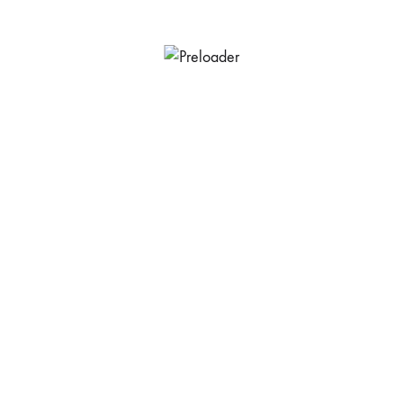
Sé
Termos e Condições
s
Política de Cookies
onta
Livro de Reclamações Online
das
Informação ao Consumidor
Campanhas Promocionais